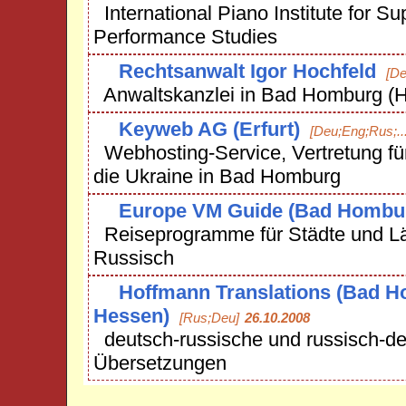
International Piano Institute for Su
Performance Studies
Rechtsanwalt Igor Hochfeld
[De
Anwaltskanzlei in Bad Homburg (
Keyweb AG (Erfurt)
[Deu;Eng;Rus;...
Webhosting-Service, Vertretung fü
die Ukraine in Bad Homburg
Europe VM Guide (Bad Hombu
Reiseprogramme für Städte und Lä
Russisch
Hoffmann Translations (Bad 
Hessen)
[Rus;Deu]
26.10.2008
deutsch-russische und russisch-d
Übersetzungen