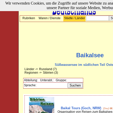
Wir verwenden Cookies, um die Zugriffe auf unsere Website zu ana
unsere Partner für soziale Medien, Werbu
Rubriken
Waren / Dienste
Städte / Länder
Baikalsee
Süßwassersee im südlichen Teil Osts
Länder ->
Russland
(7)
Regionen ->
Sibirien
(3)
Abteilung:
Unterabt.:
Gruppe:
Sprache:
Baikal Tours (Goch, NRW)
[Deu]
08
Organisation von Reisen zum Baikalsee, 