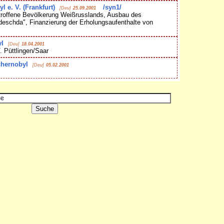
 e. V. (Frankfurt)
/syn1/
[Deu]
25.09.2001
etroffene Bevölkerung Weißrusslands, Ausbau des
eschda", Finanzierung der Erholungsaufenthalte von
l
[Deu]
18.04.2001
. Püttlingen/Saar
chernobyl
[Deu]
05.02.2001