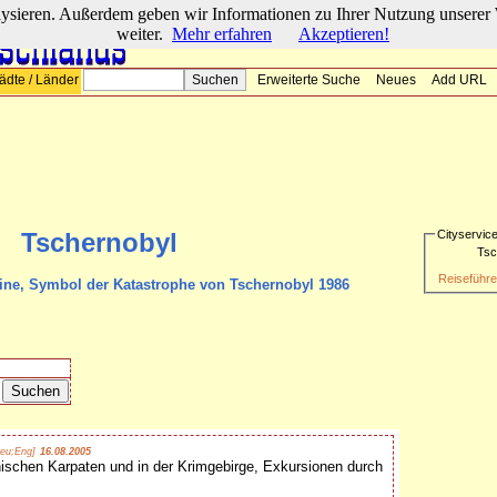
lysieren. Außerdem geben wir Informationen zu Ihrer Nutzung unserer 
weiter.
Mehr erfahren
Akzeptieren!
ädte / Länder
Erweiterte Suche
Neues
Add URL
Tschernobyl
Cityservic
Tsc
Reiseführe
aine, Symbol der Katastrophe von Tschernobyl 1986
eu;Eng]
16.08.2005
schen Karpaten und in der Krimgebirge, Exkursionen durch