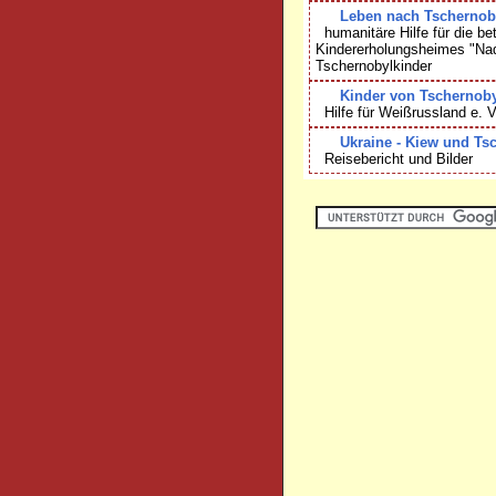
Leben nach Tschernobyl
humanitäre Hilfe für die b
Kindererholungsheimes "Nad
Tschernobylkinder
Kinder von Tschernoby
Hilfe für Weißrussland e. V
Ukraine - Kiew und Ts
Reisebericht und Bilder