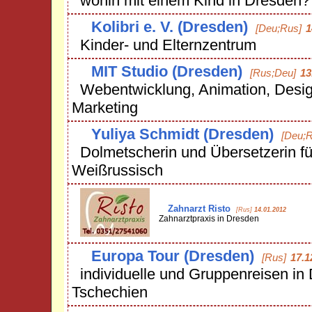
wohin mit einem Kind in Dresden?
Kolibri e. V. (Dresden)
[Deu;Rus]
1
Kinder- und Elternzentrum
MIT Studio (Dresden)
[Rus;Deu]
13
Webentwicklung, Animation, Desig
Marketing
Yuliya Schmidt (Dresden)
[Deu;R
Dolmetscherin und Übersetzerin fü
Weißrussisch
Zahnarzt Risto
[Rus]
14.01.2012
Zahnarztpraxis in Dresden
Europa Tour (Dresden)
[Rus]
17.1
individuelle und Gruppenreisen in
Tschechien