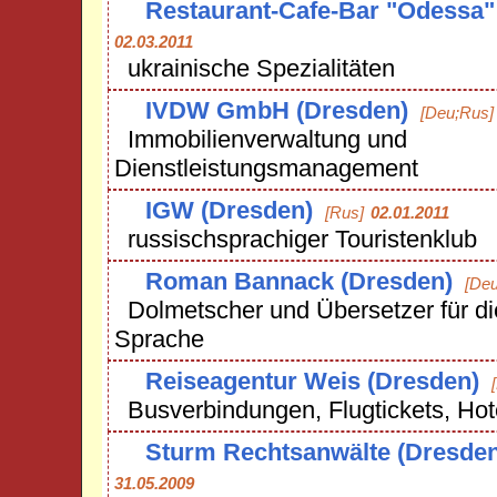
Restaurant-Cafe-Bar "Odessa"
02.03.2011
ukrainische Spezialitäten
IVDW GmbH (Dresden)
[Deu;Rus]
Immobilienverwaltung und
Dienstleistungsmanagement
IGW (Dresden)
[Rus]
02.01.2011
russischsprachiger Touristenklub
Roman Bannack (Dresden)
[Deu
Dolmetscher und Übersetzer für di
Sprache
Reiseagentur Weis (Dresden)
Busverbindungen, Flugtickets, Hot
Sturm Rechtsanwälte (Dresden
31.05.2009