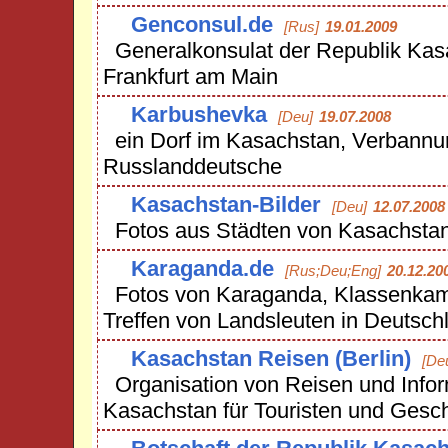
Genconsul.de
[Rus]
19.01.2009
Generalkonsulat der Republik Kas
Frankfurt am Main
Karbushevka
[Deu]
19.07.2008
ein Dorf im Kasachstan, Verbannun
Russlanddeutsche
Kasachstan-Bilder
[Deu]
12.07.2008
Fotos aus Städten von Kasachsta
Karaganda.de
[Rus;Deu;Eng]
20.12.20
Fotos von Karaganda, Klassenka
Treffen von Landsleuten in Deutsch
Kasachstan Reisen (Berlin)
[De
Organisation von Reisen und Infor
Kasachstan für Touristen und Gesch