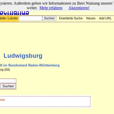
lysieren. Außerdem geben wir Informationen zu Ihrer Nutzung unserer 
weiter.
Mehr erfahren
Akzeptieren!
ädte / Länder
Erweiterte Suche
Neues
Add URL
Ludwigsburg
adt im Bundesland Baden-Württemberg
erg
(59)
.2006