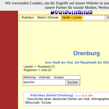
Wir verwenden Cookies, um die Zugriffe auf unsere Website zu ana
unsere Partner für soziale Medien, Werbu
Rubriken
Waren / Dienste
Städte / Länder
Orenburg
eine Stadt am Ural, die Hauptstadt der Ob
Länder ->
Russland
(7)
Regionen ->
Ural
(3)
Abteilung:
Unterabt.:
Gruppe:
Sprache:
Kitschkas (Gebiet Orenburg)
[Deu]
02.11.2006
Geschichte eines deutschen Dorfes am Ural, ethnograph
Wirtschaft, Schule