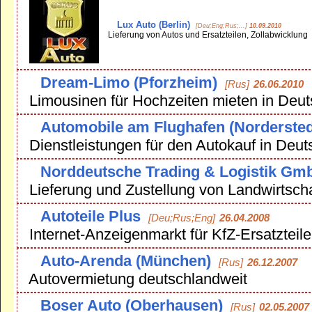
Lux Auto (Berlin)
[Deu;Eng;Rus;...]
10.09.2010
Lieferung von Autos und Ersatzteilen, Zollabwicklung
Dream-Limo (Pforzheim)
[Rus]
26.06.2010
Limousinen für Hochzeiten mieten in Deut
Automobile am Flughafen (Nordersted
Dienstleistungen für den Autokauf in Deut
Norddeutsche Trading & Logistik Gm
Lieferung und Zustellung von Landwirtscha
Autoteile Plus
[Deu;Rus;Eng]
26.04.2008
Internet-Anzeigenmarkt für KfZ-Ersatzteile
Auto-Arenda (München)
[Rus]
26.12.2007
Autovermietung deutschlandweit
Boser Auto (Oberhausen)
[Rus]
02.05.2007