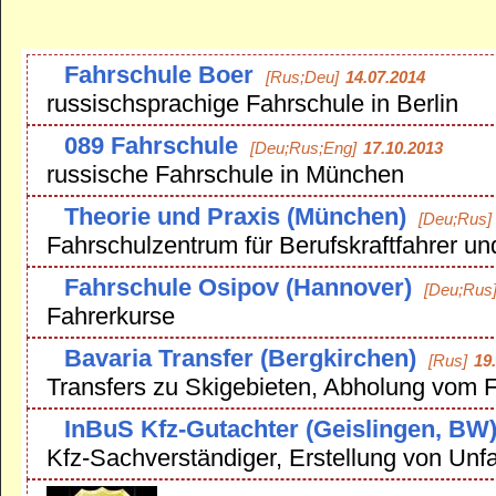
Fahrschule Boer
[Rus;Deu]
14.07.2014
russischsprachige Fahrschule in Berlin
089 Fahrschule
[Deu;Rus;Eng]
17.10.2013
russische Fahrschule in München
Theorie und Praxis (München)
[Deu;Rus]
Fahrschulzentrum für Berufskraftfahrer un
Fahrschule Osipov (Hannover)
[Deu;Rus
Fahrerkurse
Bavaria Transfer (Bergkirchen)
[Rus]
19
Transfers zu Skigebieten, Abholung vom F
InBuS Kfz-Gutachter (Geislingen, BW
Kfz-Sachverständiger, Erstellung von Unf