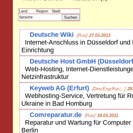
Land:
Region:
Stadt:
Sprache:
Deutsche Wiki
[Rus]
27.03.2013
Internet-Anschluss in Düsseldorf und
Einrichtung
Deutsche Host GmbH (Düsseldorf
Web-Hosting, Internet-Dienstleistung
Netzinfrastruktur
Keyweb AG (Erfurt)
[Deu;Eng;Rus;...]
28
Webhosting-Service, Vertretung für R
Ukraine in Bad Homburg
Comreparatur.de
[Rus]
18.03.2011
Reparatur und Wartung für Computer 
Berlin