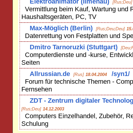
Elektroanimator (Ilmenau)
[Rus;Deu]
Vermittlung beim Kauf, Wartung und 
Haushaltsgeräten, PC, TV
Max-Möglich (Berlin)
[Rus;Deu;Deu]
15.
Datenrettung von Festplatten und Spe
Dmitro Tarnoruzki (Stuttgart)
[Deu;
Computerdienste und -kurse, Entwick
Seiten
Allrussian.de
/syn1/
[Rus]
18.04.2004
Forum für technische Themen - Compu
Fernsehen
ZDT - Zentrum digitaler Technolog
[Rus;Deu]
14.12.2003
Computers Einzelhandel, Zubehör, Rep
Schulung