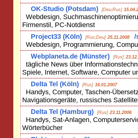
OK-Studio (Potsdam)
[Deu;Rus]
15.04.
Webdesign, Suchmaschinenoptimierun
Firmenstil, PC-Notdienst
Project33 (Köln)
/
[Rus;Deu]
25.11.2008
Webdesign, Programmierung, Comput
Webplaneta.de (Münster)
[Rus]
23.12
tägliche News über Informationstechno
Spiele, Internet, Software, Computer u
Delta Tel (Köln)
[Rus]
16.01.2007
Handys, Computer, Taschen-Übersetz
Navigationsgeräte, russisches Satelli
Delta Tel (Hamburg)
[Rus]
23.11.2006
Handys, Sat-Anlagen, Computerservic
Wörterbücher