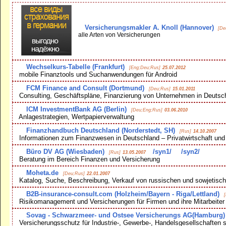
Versicherungsmakler A. Knoll (Hannover)
[De
alle Arten von Versicherungen
Wechselkurs-Tabelle (Frankfurt)
[Eng;Deu;Rus]
25.07.2012
mobile Finanztools und Suchanwendungen für Android
FCM Finance and Consult (Dortmund)
[Deu;Rus]
15.01.2011
Consulting, Geschäftspläne, Finanzierung von Unternehmen in Deutsc
ICM InvestmentBank AG (Berlin)
[Deu;Eng;Rus]
03.06.2010
Anlagestrategien, Wertpapierverwaltung
Finanzhandbuch Deutschland (Norderstedt, SH)
[Rus]
14.10.2007
Informationen zum Finanzwesen in Deutschland – Privatwirtschaft und ö
Büro DV AG (Wiesbaden)
/syn1/
/syn2/
[Rus]
13.05.2007
Beratung im Bereich Finanzen und Versicherung
Moheta.de
[Deu;Rus]
22.01.2007
Katalog, Suche, Beschreibung, Verkauf von russischen und sowjetisc
B2B-insurance-consult.com (Holzheim/Bayern - Riga/Lettland)
Risikomanagement und Versicherungen für Firmen und ihre Mitarbeiter
Sovag - Schwarzmeer- und Ostsee Versicherungs AG(Hamburg)
Versicherungsschutz für Industrie-, Gewerbe-, Handelsgesellschaften s