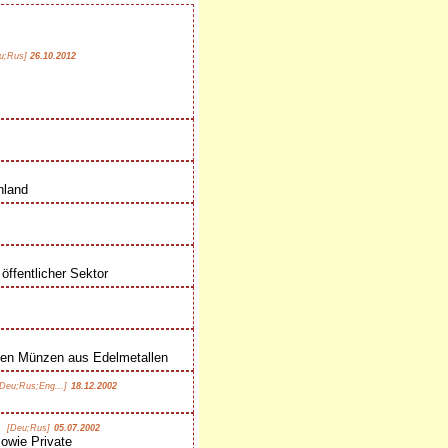
u;Rus]
26.10.2012
hland
ffentlicher Sektor
hen Münzen aus Edelmetallen
[Deu;Rus;Eng...]
18.12.2002
[Deu;Rus]
05.07.2002
owie Private