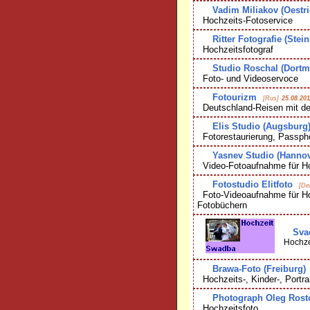
Vadim Miliakov (Oestr
Hochzeits-Fotoservice
Ritter Fotografie (Stei
Hochzeitsfotograf
Studio Roschal (Dort
Foto- und Videoservoce
Fotourizm
[Rus]
25.08.201
Deutschland-Reisen mit d
Elis Studio (Augsburg
Fotorestaurierung, Passpho
Yasnev Studio (Hannov
Video-Fotoaufnahme für Ho
Fotostudio Elitfoto
[De
Foto-Videoaufnahme für Hoc
Fotobüchern
Sva
Hochzei
Brawa-Foto (Freiburg)
Hochzeits-, Kinder-, Portrai
Photograph Oleg Rosto
Hochzeitsfoto