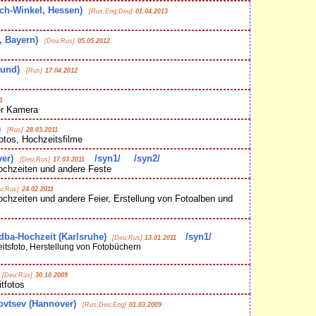
ich-Winkel, Hessen)
[Rus;Eng;Deu]
01.04.2013
n, Bayern)
[Deu;Rus]
05.05.2012
mund)
[Rus]
17.04.2012
1
er Kamera
)
[Rus]
28.03.2011
tos, Hochzeitsfilme
er)
/syn1/
/syn2/
[Deu;Rus]
17.03.2011
chzeiten und andere Feste
u;Rus]
24.02.2011
hzeiten und andere Feier, Erstellung von Fotoalben und
dba-Hochzeit (Karlsruhe)
/syn1/
[Deu;Rus]
13.01.2011
tsfoto, Herstellung von Fotobüchern
[Deu;Rus]
30.10.2009
tfotos
vtsev (Hannover)
[Rus;Deu;Eng]
01.03.2009