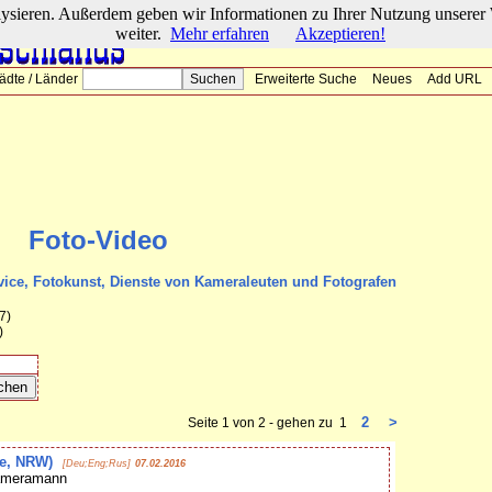
lysieren. Außerdem geben wir Informationen zu Ihrer Nutzung unserer 
weiter.
Mehr erfahren
Akzeptieren!
ädte / Länder
Erweiterte Suche
Neues
Add URL
Foto-Video
vice, Fotokunst, Dienste von Kameraleuten und Fotografen
7)
)
2
>
Seite 1 von 2 - gehen zu 1
de, NRW)
[Deu;Eng;Rus]
07.02.2016
ameramann