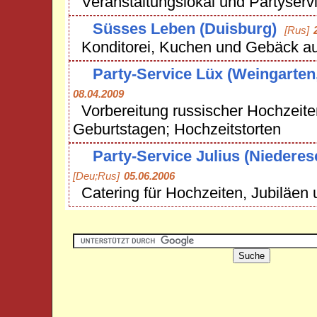
Veranstaltungslokal und Partyserv
Süsses Leben (Duisburg)
[Rus]
Konditorei, Kuchen und Gebäck au
Party-Service Lüx (Weingarten
08.04.2009
Vorbereitung russischer Hochzeiten
Geburtstagen; Hochzeitstorten
Party-Service Julius (Niedere
[Deu;Rus]
05.06.2006
Catering für Hochzeiten, Jubiläen 