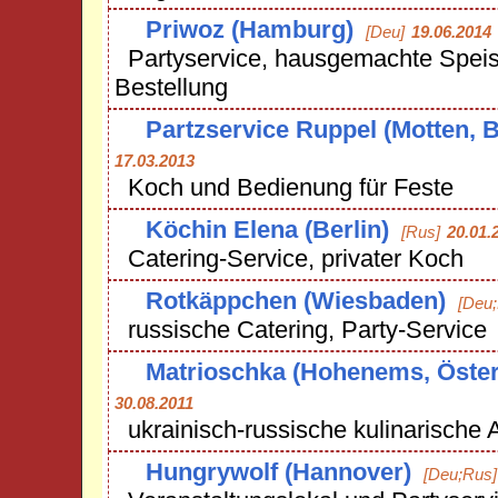
Priwoz (Hamburg)
[Deu]
19.06.2014
Partyservice, hausgemachte Speis
Bestellung
Partzservice Ruppel (Motten, 
17.03.2013
Koch und Bedienung für Feste
Köchin Elena (Berlin)
[Rus]
20.01.
Catering-Service, privater Koch
Rotkäppchen (Wiesbaden)
[Deu
russische Catering, Party-Service
Matrioschka (Hohenems, Öster
30.08.2011
ukrainisch-russische kulinarische
Hungrywolf (Hannover)
[Deu;Rus]