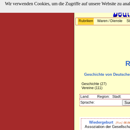
Wir verwenden Cookies, um die Zugriffe auf unsere Website zu ana
Rubriken
Waren / Dienste
St
R
Geschichte von Deutschen
Geschichte
(27)
Vereine
(111)
Land:
Region:
Stadt:
Sprache:
Wiedergeburt
[Rus]
08.04
Assoziation der Gesellscha