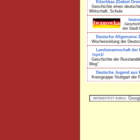
Kitschkas (Gebiet Ore
Geschichte eines deutsche
Wirtschaft, Schule
Iwan
Geschicht
der Stadt
Deutsche Allgemeine Z
Wochenzeitung der Deutsche
Landsmannschaft der D
/syn1/
Geschichte der Russlanddeu
Weg"
Deutsche Jugend aus 
Kreisgruppe Stuttgart der