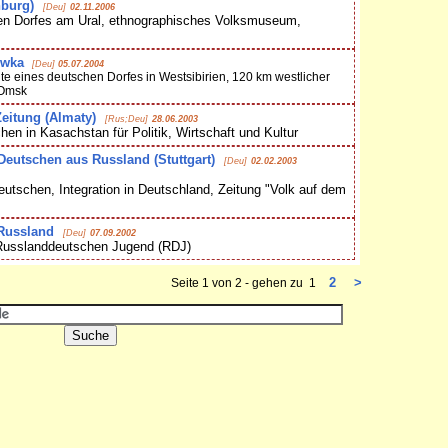
nburg)
[Deu]
02.11.2006
n Dorfes am Ural, ethnographisches Volksmuseum,
owka
[Deu]
05.07.2004
e eines deutschen Dorfes in Westsibirien, 120 km westlicher
 Omsk
eitung (Almaty)
[Rus;Deu]
28.06.2003
n in Kasachstan für Politik, Wirtschaft und Kultur
eutschen aus Russland (Stuttgart)
[Deu]
02.02.2003
tschen, Integration in Deutschland, Zeitung "Volk auf dem
Russland
[Deu]
07.09.2002
 Russlanddeutschen Jugend (RDJ)
2
>
Seite 1 von 2 - gehen zu 1