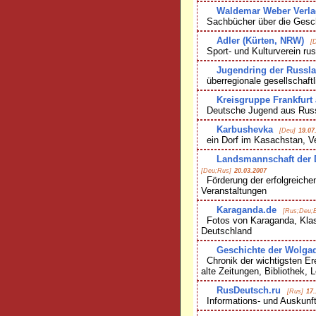
Waldemar Weber Verla
Sachbücher über die Gesch
Adler (Kürten, NRW)
[
Sport- und Kulturverein ru
Jugendring der Russl
überregionale gesellschaftl
Kreisgruppe Frankfurt
Deutsche Jugend aus Rus
Karbushevka
[Deu]
19.07
ein Dorf im Kasachstan, V
Landsmannschaft der D
[Deu;Rus]
20.03.2007
Förderung der erfolgreichen 
Veranstaltungen
Karaganda.de
[Rus;Deu;
Fotos von Karaganda, Klas
Deutschland
Geschichte der Wolga
Chronik der wichtigsten Ere
alte Zeitungen, Bibliothek,
RusDeutsch.ru
[Rus]
17.
Informations- und Auskunft