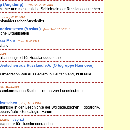
g (Augsburg)
[Deu;Rus]
22.08.2010
ichte und menschliche Schicksale der Russlanddeutschen
Deu;Rus]
06.07.2010
sslanddeutscher Aussiedler
anddeutschen (Moskau)
[Rus;Deu]
02.07.2010
iche Organisation
 am Main
[Deu]
08.06.2009
sland
.2008
erbannungsort für Russlanddeutsche
eutschen aus Russland e.V. (Ortsgruppe Hannover)
Integration von Aussiedlern in Deutschland, kulturelle
Eng]
20.12.2006
senkameraden-Suche, Treffen von Landsleuten in
deutschen
[Rus]
17.12.2006
ignisse in der Geschichte der Wolgadeutschen, Fotoarchiv,
 Lebensläufe, Genealogie, Forum
/syn1/
12.2006
sagentur für Russlanddeutsche