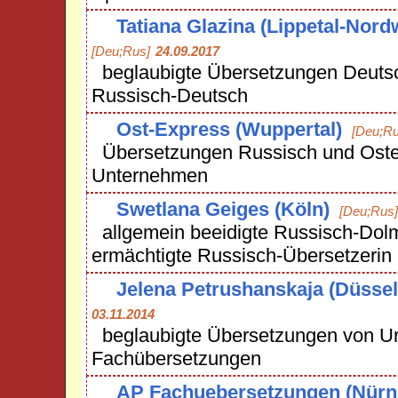
Tatiana Glazina (Lippetal-Nor
[Deu;Rus]
24.09.2017
beglaubigte Übersetzungen Deuts
Russisch-Deutsch
Ost-Express (Wuppertal)
[Deu;Ru
Übersetzungen Russisch und Oste
Unternehmen
Swetlana Geiges (Köln)
[Deu;Rus]
allgemein beeidigte Russisch-Dolm
ermächtigte Russisch-Übersetzerin
Jelena Petrushanskaja (Düssel
03.11.2014
beglaubigte Übersetzungen von U
Fachübersetzungen
AP Fachuebersetzungen (Nürn