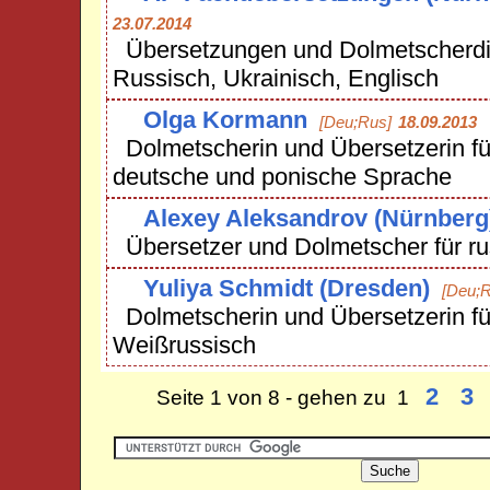
23.07.2014
Übersetzungen und Dolmetscherdi
Russisch, Ukrainisch, Englisch
Olga Kormann
[Deu;Rus]
18.09.2013
Dolmetscherin und Übersetzerin für
deutsche und ponische Sprache
Alexey Aleksandrov (Nürnberg
Übersetzer und Dolmetscher für r
Yuliya Schmidt (Dresden)
[Deu;R
Dolmetscherin und Übersetzerin fü
Weißrussisch
2
3
Seite 1 von 8 - gehen zu 1