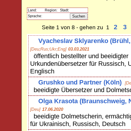
Land:
Region:
Stadt:
Sprache:
2
3
Seite 1 von 8 - gehen zu 1
Vyacheslav Sklyarenko (Brühl
[Deu;Rus;Ukr;Eng]
03.03.2021
öffentlich bestellter und beeidigter
Urkundenübersetzer für Russisch, 
Englisch
Grushko und Partner (Köln)
[D
beeidigte Übersetzer und Dolmets
Olga Krasota (Braunschweig, 
[Deu]
17.06.2020
beeidigte Dolmetscherin, ermächti
für Ukrainisch, Russisch, Deutsch