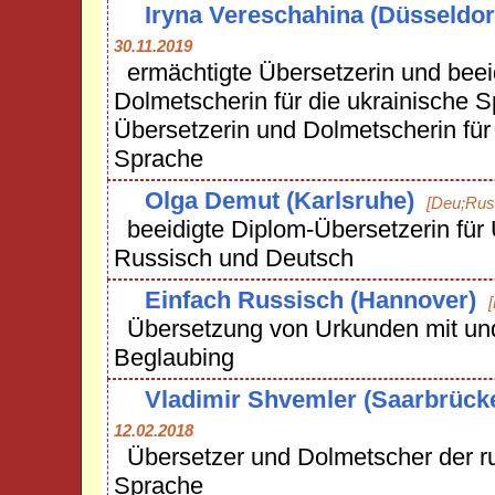
Iryna Vereschahina (Düsseldor
30.11.2019
ermächtigte Übersetzerin und beei
Dolmetscherin für die ukrainische S
Übersetzerin und Dolmetscherin für
Sprache
Olga Demut (Karlsruhe)
[Deu;Rus
beeidigte Diplom-Übersetzerin für 
Russisch und Deutsch
Einfach Russisch (Hannover)
Übersetzung von Urkunden mit un
Beglaubing
Vladimir Shvemler (Saarbrück
12.02.2018
Übersetzer und Dolmetscher der r
Sprache