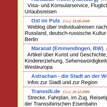
Visa- und Konsularservice, Flugtic
Urlaubsreisen
Ost im Puls
[Deu]
19.06.2008
Weblog über Individualreisen nach
Russland, deutsch-russische Kultur 
Berlin
Maranat (Emmendingen, BW)
Artikel über Kunst und Geschichte
Kindererziehung, Sehenswürdigkeit
Westeuropa
Astrachan - die Stadt an der W
Infos zur Stadt und zur Region
Transsib.de
[Deu]
26.12.2006
Strecke, Fahrplan, im Zug, Reiseti
der Transsibirischen Eisenbahn