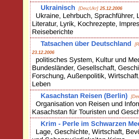
Ukrainisch
[Deu;Ukr]
25.12.2006
Ukraine, Lehrbuch, Sprachführer, 
Literatur, Lyrik, Kochrezepte, Impre
Reiseberichte
Tatsachen über Deutschland
[R
23.12.2006
politisches System, Kultur und Me
Bundesländer, Gesellschaft, Geschi
Forschung, Außenpolitik, Wirtschaf
Leben
Kasachstan Reisen (Berlin)
[De
Organisation von Reisen und Infor
Kasachstan für Touristen und Gesch
Krim - Perle im Schwarzen Me
Lage, Geschichte, Wirtschaft, Bev