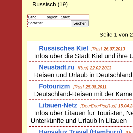
Russisch
(19)
Land:
Region:
Stadt:
Sprache:
Seite 1 von 
Russisches Kiel
[Rus]
26.07.2013
Infos über die Stadt Kiel und ihr
Neustadt.ru
[Rus]
22.02.2013
Reisen und Urlaub in Deutschland
Fotourizm
[Rus]
25.08.2011
Deutschland-Reisen mit der Kame
Litauen-Netz
[Deu;Eng;Pol;Rus]
15.04.2
Infos über Litauen für Touristen, N
Unterkünfte und Urlaub in Litauen
Hansalux Travel (Hamburg)
[De