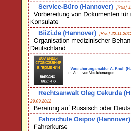
Service-Büro (Hannover)
[Rus]
1
Vorbereitung von Dokumenten für 
Konsulate
BiiZi.de (Hannover)
[Rus]
22.11.201
Organisation medizinischer Behan
Deutschland
Versicherungsmakler A. Knoll (H
alle Arten von Versicherungen
Rechtsanwalt Oleg Cekurda (H
29.03.2012
Beratung auf Russisch oder Deuts
Fahrschule Osipov (Hannover)
Fahrerkurse