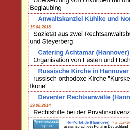
Übersetzung von Urkunden mit un
Beglaubing
Anwaltskanzlei Kühlke und No
15.04.2018
Sozietät aus zwei Rechtsanwaltsb
und Steyerberg
Catering Achtamar (Hannover)
Organisation von Festen und Hochz
Russische Kirche in Hannover
russisch-orthodoxe Kirche "Kurske
Ikone"
Deventer Rechtsanwälte (Hann
29.08.2014
Rechtshilfe bei der Privatinsolvenz
Ru-Portal.de (Hannover)
[Rus]
10.07.20
russischsprachiges Portal in Deutschland