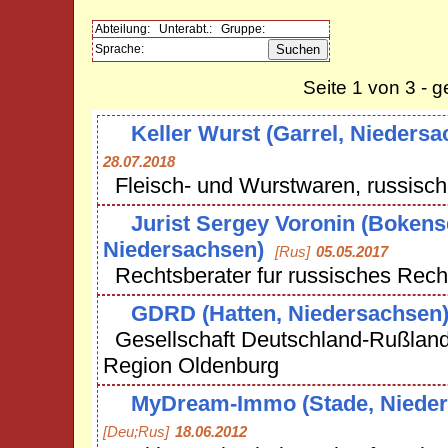
Abteilung:
Unterabt.:
Gruppe:
Sprache:
Seite 1 von 3 - 
Keller Wurst (Garrel, Niedersa
28.07.2018
Fleisch- und Wurstwaren, russische
Jurist Sergey Voronin (Bokens
Niedersachsen)
[Rus]
05.05.2017
Rechtsberater fur russisches Rech
GDRD (Hatten, Niedersachsen
Gesellschaft Deutschland-Rußland
Region Oldenburg
MyDream-Immo (Stade, Nieder
[Deu;Rus]
18.06.2012