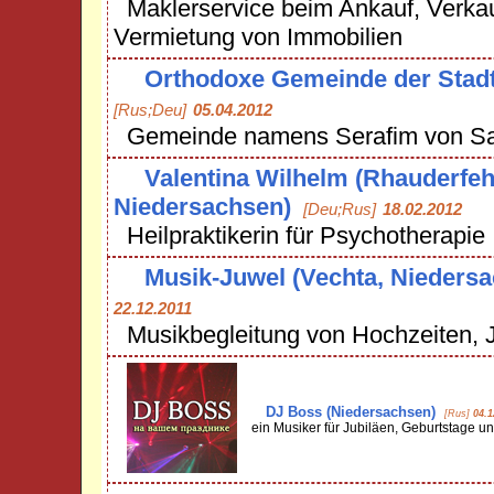
Maklerservice beim Ankauf, Verka
Vermietung von Immobilien
Orthodoxe Gemeinde der Stad
[Rus;Deu]
05.04.2012
Gemeinde namens Serafim von Sa
Valentina Wilhelm (Rhauderfeh
Niedersachsen)
[Deu;Rus]
18.02.2012
Heilpraktikerin für Psychotherapie
Musik-Juwel (Vechta, Nieders
22.12.2011
Musikbegleitung von Hochzeiten, J
DJ Boss (Niedersachsen)
[Rus]
04.1
ein Musiker für Jubiläen, Geburtstage u