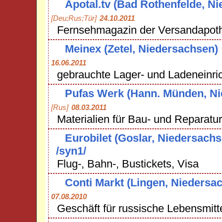
Apotal.tv (Bad Rothenfelde, N
[Deu;Rus;Tür]
24.10.2011
Fernsehmagazin der Versandapot
Meinex (Zetel, Niedersachsen)
16.06.2011
gebrauchte Lager- und Ladeneinri
Pufas Werk (Hann. Münden, Ni
[Rus]
08.03.2011
Materialien für Bau- und Reparatur
Eurobilet (Goslar, Niedersachs
/syn1/
Flug-, Bahn-, Bustickets, Visa
Conti Markt (Lingen, Niedersa
07.08.2010
Geschäft für russische Lebensmitt